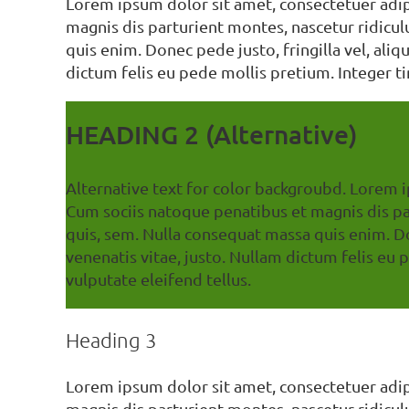
Lorem ipsum dolor sit amet, consectetuer adi
magnis dis parturient montes, nascetur ridicul
quis enim. Donec pede justo, fringilla vel, aliq
dictum felis eu pede mollis pretium. Integer t
HEADING 2 (Alternative)
Alternative text for color backgroubd. Lorem 
Cum sociis natoque penatibus et magnis dis par
quis, sem. Nulla consequat massa quis enim. Done
venenatis vitae, justo. Nullam dictum felis e
vulputate eleifend tellus.
Heading 3
Lorem ipsum dolor sit amet, consectetuer adi
magnis dis parturient montes, nascetur ridicul