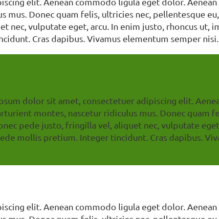
piscing elit. Aenean commodo ligula eget dolor. Aenean
us mus. Donec quam felis, ultricies nec, pellentesque e
uet nec, vulputate eget, arcu. In enim justo, rhoncus ut, 
incidunt. Cras dapibus. Vivamus elementum semper nisi.
ipsum dolor sit amet, consectetuer adipiscing elit. Ae
turient montes, nascetur ridiculus mus. Donec quam feli
c pede justo, fringilla vel, aliquet nec, vulputate eget,
u pede mollis pretium. Integer tincidunt. Cras dapibus.
piscing elit. Aenean commodo ligula eget dolor. Aenean
us mus. Donec quam felis, ultricies nec, pellentesque e