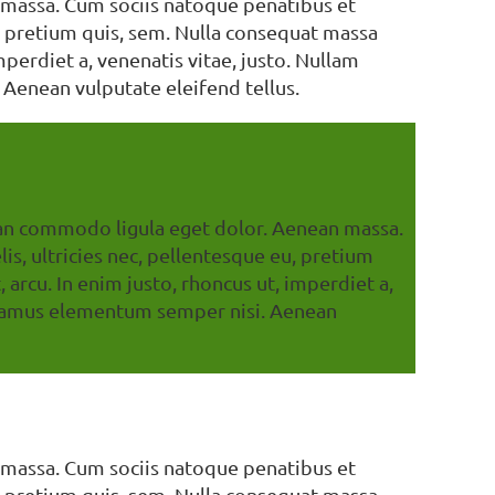
 massa. Cum sociis natoque penatibus et
u, pretium quis, sem. Nulla consequat massa
imperdiet a, venenatis vitae, justo. Nullam
 Aenean vulputate eleifend tellus.
nean commodo ligula eget dolor. Aenean massa.
s, ultricies nec, pellentesque eu, pretium
 arcu. In enim justo, rhoncus ut, imperdiet a,
 Vivamus elementum semper nisi. Aenean
 massa. Cum sociis natoque penatibus et
u, pretium quis, sem. Nulla consequat massa