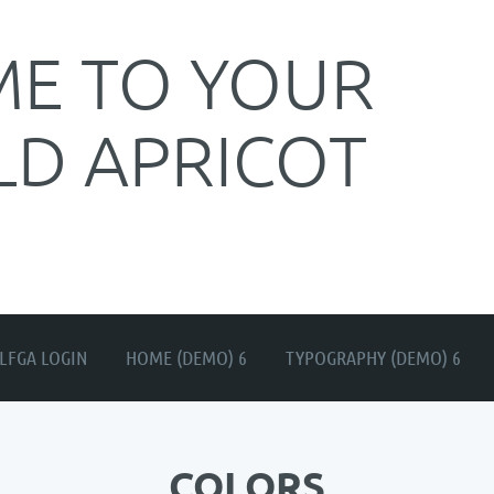
E TO YOUR
LD APRICOT
≡
LFGA LOGIN
HOME (DEMO) 6
TYPOGRAPHY (DEMO) 6
COLORS