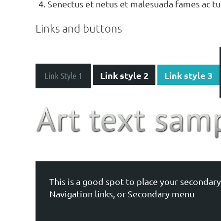
Senectus et netus et malesuada fames ac tu
Links and buttons
Link style 2
Link style 3
Link Style 1
This is a good spot to place your secondary
Navigation links, or Secondary menu