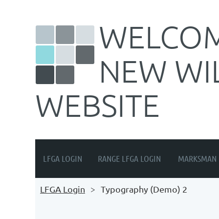
WELCOM
NEW WI
WEBSITE
LFGA LOGIN
RANGE LFGA LOGIN
MARKSMAN 
LFGA Login
Typography (Demo) 2