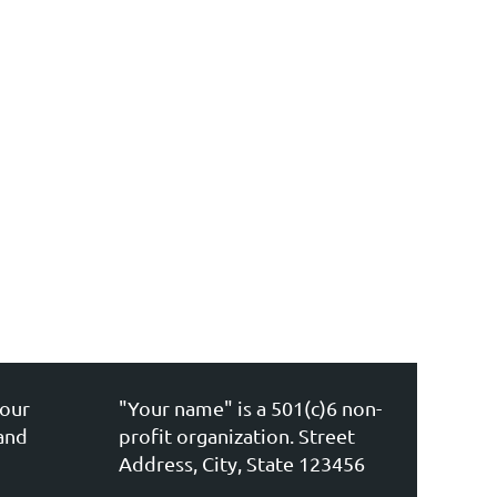
your
"Your name" is a 501(c)6 non-
and
profit organization. Street
Address, City, State 123456